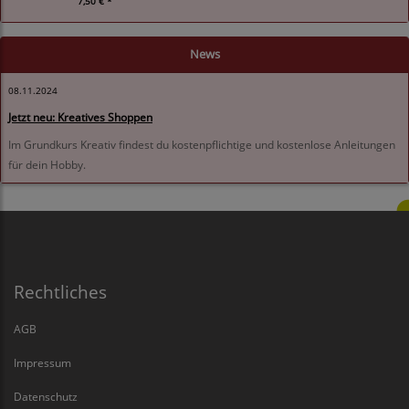
7,50 € *
News
08.11.2024
Jetzt neu: Kreatives Shoppen
Im Grundkurs Kreativ findest du kostenpflichtige und kostenlose Anleitungen
für dein Hobby.
Rechtliches
AGB
Impressum
Datenschutz