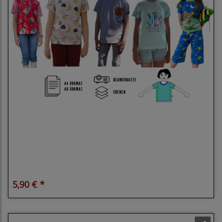
Klimperklein eBook Basic Shirt - Klassisch
geschnittenes Shirt Größe 104-170 mit
Beamerdatei
5,90 € *