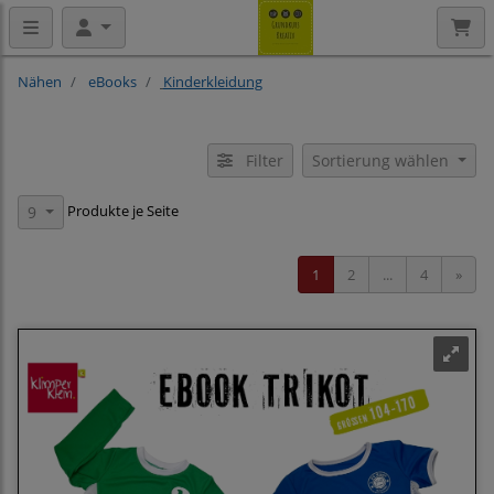
Nähen
eBooks
Kinderkleidung
Filter
Sortierung wählen
Produkte je Seite
9
1
2
...
4
»