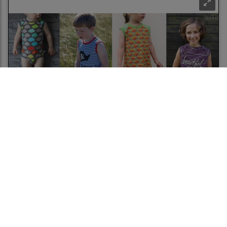
Klimperklein FreeBook Raglaneinsatz Gr. 56 - 164
0,00 € *