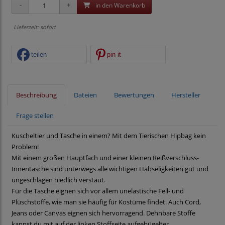
in den Warenkorb
Lieferzeit: sofort
teilen
pin it
Beschreibung
Dateien
Bewertungen
Hersteller
Frage stellen
Kuscheltier und Tasche in einem? Mit dem Tierischen Hipbag kein
Problem!
Mit einem großen Hauptfach und einer kleinen Reißverschluss-
Innentasche sind unterwegs alle wichtigen Habseligkeiten gut und
ungeschlagen niedlich verstaut.
Für die Tasche eignen sich vor allem unelastische Fell- und
Plüschstoffe, wie man sie häufig für Kostüme findet. Auch Cord,
Jeans oder Canvas eignen sich hervorragend. Dehnbare Stoffe
kannst du mit auf der linken Stoffseite aufgebügelter