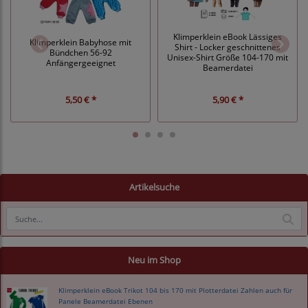
Klimperklein eBook Lässiges
Klimperklein Babyhose mit
Shirt - Locker geschnittenes
Bündchen 56-92
Unisex-Shirt Größe 104-170 mit
Anfängergeeignet
Beamerdatei
5,50 € *
5,90 € *
Artikelsuche
Neu im Shop
Klimperklein eBook Trikot 104 bis 170 mit Plotterdatei Zahlen auch für
Panele Beamerdatei Ebenen