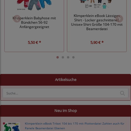
Klimperklein eBook Lässiges
Klimperklein Babyhose mit
Shirt - Locker geschnittenes
Bündchen 56-92
Unisex-Shirt Größe 104-170 mit
Anfängergeeignet
Beamerdatei
5,50 € *
5,90 € *
Artikelsuche
Neu im Shop
Klimperklein eBook Trikot 104 bis 170 mit Plotterdatei Zahlen auch für
Panele Beamerdatei Ebenen