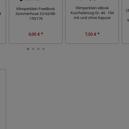
Klimperklein eBook
Klimperklein FreeBook
C
Kuschelanzug Gr. 44 - 104
4
Sommerhose 3.0 62/68-
mit und ohne Kapuze
170/176
0,00 € *
7,50 € *