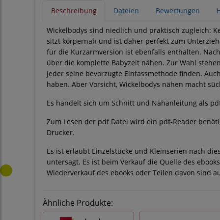
Beschreibung
Dateien
Bewertungen
H
Wickelbodys sind niedlich und praktisch zugleich: K
sitzt körpernah und ist daher perfekt zum Unterzie
für die Kurzarmversion ist ebenfalls enthalten. Na
über die komplette Babyzeit nähen. Zur Wahl stehen
jeder seine bevorzugte Einfassmethode finden. Auc
haben. Aber Vorsicht, Wickelbodys nähen macht süch
Es handelt sich um Schnitt und Nähanleitung als pdf
Zum Lesen der pdf Datei wird ein pdf-Reader benöt
Drucker.
Es ist erlaubt Einzelstücke und Kleinserien nach die
untersagt. Es ist beim Verkauf die Quelle des eboo
Wiederverkauf des ebooks oder Teilen davon sind au
Ähnliche Produkte: