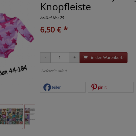
Knopfleiste
Artikel-Nr.:
25
6,50 € *
in den Warenkorb
Lieferzeit: sofort
teilen
pin it