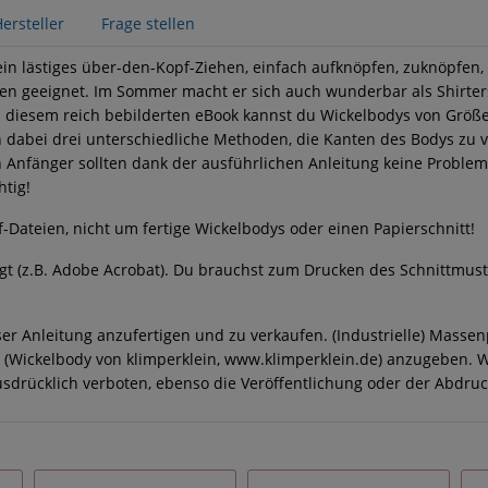
ersteller
Frage stellen
ein lästiges über-den-Kopf-Ziehen, einfach aufknöpfen, zuknöpfen, 
hen geeignet. Im Sommer macht er sich auch wunderbar als Shirter
ch diesem reich bebilderten eBook kannst du Wickelbodys von Größe
 dabei drei unterschiedliche Methoden, die Kanten des Bodys zu v
h Anfänger sollten dank der ausführlichen Anleitung keine Proble
tig!
-Dateien, nicht um fertige Wickelbodys oder einen Papierschnitt!
igt (z.B. Adobe Acrobat). Du brauchst zum Drucken des Schnittmus
ser Anleitung anzufertigen und zu verkaufen. (Industrielle) Massen
ks (Wickelbody von klimperklein, www.klimperklein.de) anzugeben. 
sdrücklich verboten, ebenso die Veröffentlichung oder der Abdruc