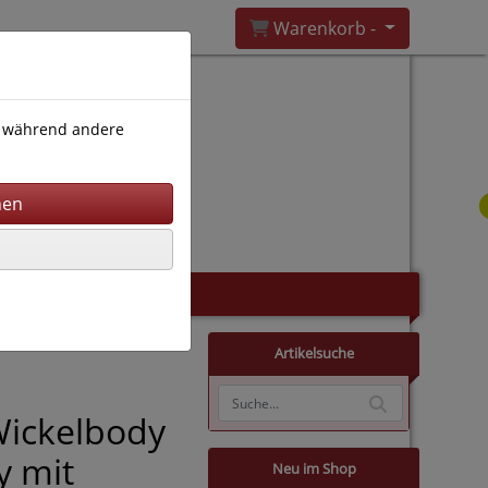
Warenkorb -
), während andere
Artikelsuche
Wickelbody
y mit
Neu im Shop