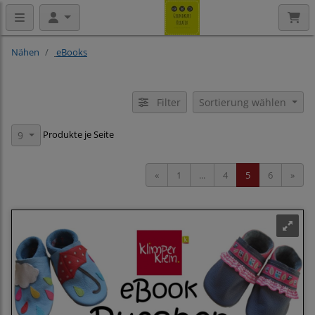
Nähen
eBooks
Filter
Sortierung wählen
Produkte je Seite
9
«
1
...
4
5
6
»