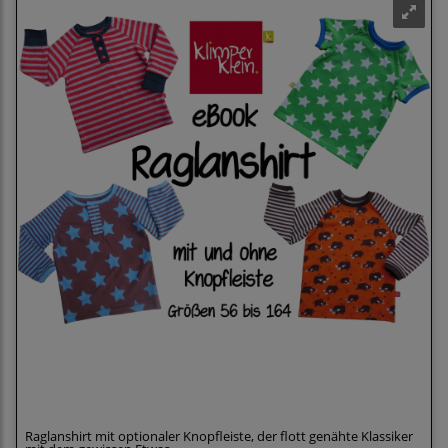
Klimperklein eBook Raglanshirt und -Longsleeve,
56-164, mit oder ohne Knopfleiste
Raglanshirt mit optionaler Knopfleiste, der flott genähte Klassiker