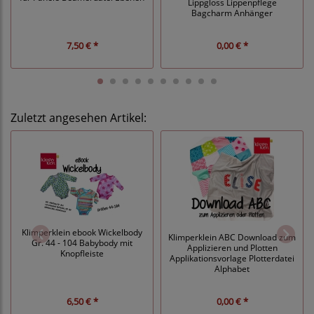
Lippgloss Lippenpflege
Bagcharm Anhänger
7,50 € *
0,00 € *
Zuletzt angesehen Artikel:
Klimperklein ebook Wickelbody
Klimperklein ABC Download zum
Gr. 44 - 104 Babybody mit
Applizieren und Plotten
Knopfleiste
Applikationsvorlage Plotterdatei
Alphabet
6,50 € *
0,00 € *