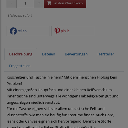
in den Warenkorb
Lieferzeit: sofort
teilen
pin it
Beschreibung
Dateien
Bewertungen
Hersteller
Frage stellen
Kuscheltier und Tasche in einem? Mit dem Tierischen Hipbag kein
Problem!
Mit einem großen Hauptfach und einer kleinen Reißverschluss-
Innentasche sind unterwegs alle wichtigen Habseligkeiten gut und
ungeschlagen niedlich verstaut.
Für die Tasche eignen sich vor allem unelastische Fell- und
Plüschstoffe, wie man sie häufig für Kostüme findet. Auch Cord,
Jeans oder Canvas eignen sich hervorragend. Dehnbare Stoffe
kannst du mit auf der linken Stoffseite aufgebügelter