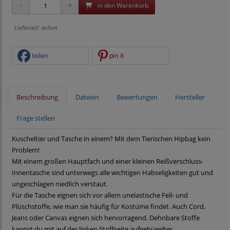
in den Warenkorb
Lieferzeit: sofort
teilen
pin it
Beschreibung
Dateien
Bewertungen
Hersteller
Frage stellen
Kuscheltier und Tasche in einem? Mit dem Tierischen Hipbag kein
Problem!
Mit einem großen Hauptfach und einer kleinen Reißverschluss-
Innentasche sind unterwegs alle wichtigen Habseligkeiten gut und
ungeschlagen niedlich verstaut.
Für die Tasche eignen sich vor allem unelastische Fell- und
Plüschstoffe, wie man sie häufig für Kostüme findet. Auch Cord,
Jeans oder Canvas eignen sich hervorragend. Dehnbare Stoffe
kannst du mit auf der linken Stoffseite aufgebügelter