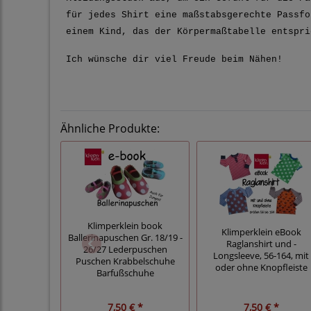
für jedes Shirt eine maßstabsgerechte Passfo
einem Kind, das der Körpermaßtabelle entspr
Ich wünsche dir viel Freude beim Nähen!
Ähnliche Produkte:
Klimperklein book
Klimperklein eBook
Ballerinapuschen Gr. 18/19 -
Raglanshirt und -
26/27 Lederpuschen
Longsleeve, 56-164, mit
Puschen Krabbelschuhe
oder ohne Knopfleiste
Barfußschuhe
7,50 € *
7,50 € *