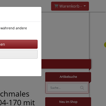
Warenkorb -
), während andere
Artikelsuche
Schmales
04-170 mit
Neu im Shop