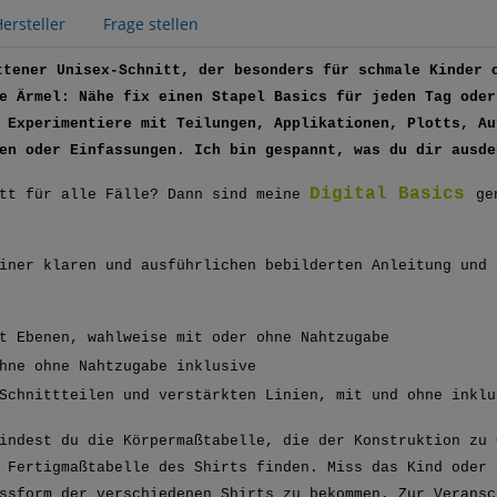
ersteller
Frage stellen
ttener Unisex-Schnitt, der besonders für schmale Kinder 
e Ärmel: Nähe fix einen Stapel Basics für jeden Tag oder
 Experimentiere mit Teilungen, Applikationen, Plotts, Au
en oder Einfassungen. Ich bin gespannt, was du dir ausde
Digital Basics
itt für alle Fälle? Dann sind meine
ge
iner klaren und ausführlichen bebilderten Anleitung und 
t Ebenen, wahlweise mit oder ohne Nahtzugabe
hne ohne Nahtzugabe inklusive
Schnittteilen und verstärkten Linien, mit und ohne inklu
indest du die Körpermaßtabelle, die der Konstruktion zu 
 Fertigmaßtabelle des Shirts finden. Miss das Kind oder 
ssform der verschiedenen Shirts zu bekommen. Zur Veransc