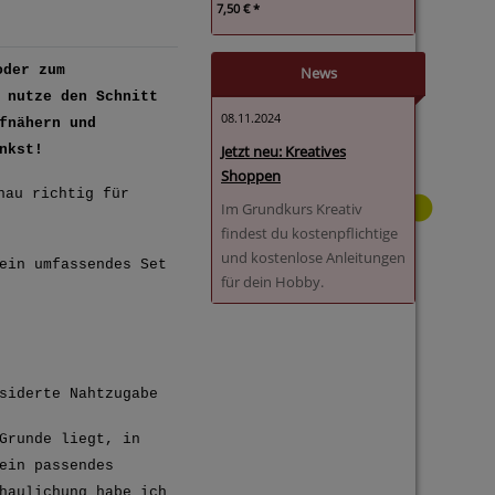
7,50 € *
oder zum
News
 nutze den Schnitt
08.11.2024
fnähern und
Jetzt neu: Kreatives
nkst!
Shoppen
nau richtig für
Im Grundkurs Kreativ
findest du kostenpflichtige
und kostenlose Anleitungen
ein umfassendes Set
für dein Hobby.
siderte Nahtzugabe
Grunde liegt, in
ein passendes
haulichung habe ich