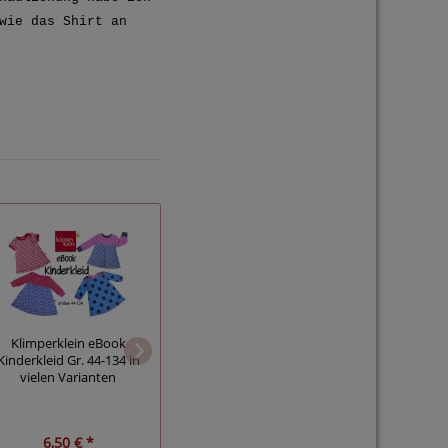
wie das Shirt an
Klimperklein eBook
Klimper
Klimperklein eBook
Stiefelchen Gr. 16/17 - 24/24
Wickelshi
Kinderkleid Gr. 44-134 in
Winterpuschen
Wickelopti
vielen Varianten
Krabbelschuhe Winterstiefel
auch 
6,50 € *
6,50 € *
6,