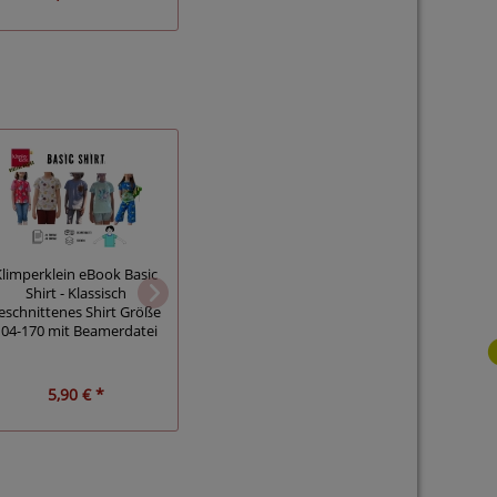
Klimperklein FreeBook
Klimperklein eBook Basic
Anleitung
Klimperk
Shirt - Klassisch
Kantenversäuberung bei
Sommerho
eschnittenes Shirt Größe
Jersey: Einfassen,
1
104-170 mit Beamerdatei
Bündchenstreifen
5,90 € *
0,00 € *
0,