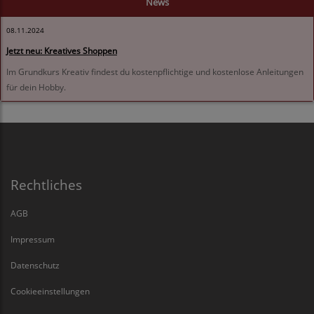
News
08.11.2024
Jetzt neu: Kreatives Shoppen
Im Grundkurs Kreativ findest du kostenpflichtige und kostenlose Anleitungen
für dein Hobby.
Rechtliches
AGB
Impressum
Datenschutz
Cookieeinstellungen