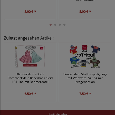
5,90 € *
5,90 € *
Zuletzt angesehen Artikel:
Klimperklein eBook
Klimperklein Stoffmixpulli Jungs
Racerbackkleid Racerback Kleid
mit Webware 74-164 mit
104-164 mit Beamerdatei
Kragenoption
6,50 € *
7,50 € *
Artikelsuche