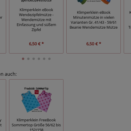
Klimperklein eBook
Klimperklein eBook
Wendezipfelmütze -
er
Minutenmütze in vielen
Wendemütze mit
Varianten Gr. 41/43 - 59/61
Einfassung und süßem
Beanie Wendemütze Mütze
T
Zipfel
6,50 € *
6,50 € *
en auch:
y
Klimperklein FreeBook
t
Sommertop Größe 56/62 bis
152/158