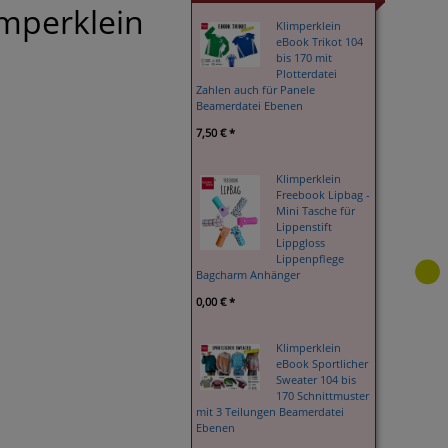
imperklein
Klimperklein
eBook Trikot 104
bis 170 mit
Plotterdatei
Zahlen auch für Panele
Beamerdatei Ebenen
7,50 € *
Klimperklein
Freebook Lipbag -
Mini Tasche für
Lippenstift
Lippgloss
Lippenpflege
Bagcharm Anhänger
0,00 € *
Klimperklein
eBook Sportlicher
Sweater 104 bis
170 Schnittmuster
mit 3 Teilungen Beamerdatei
Ebenen