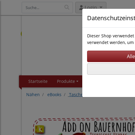
Login
Datenschutzeins
Dieser Shop verwendet 
verwendet werden, um 
Startseite
Produkte
Kontakt
About
Nähen
eBooks
Taschen