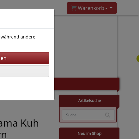
Warenkorb -
), während andere
Artikelsuche
Lama Kuh
rn
Neu im Shop