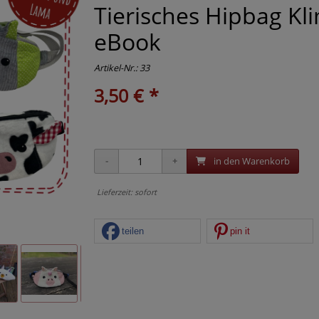
Tierisches Hipbag Kl
eBook
Artikel-Nr.:
33
3,50 € *
in den Warenkorb
Lieferzeit: sofort
teilen
pin it