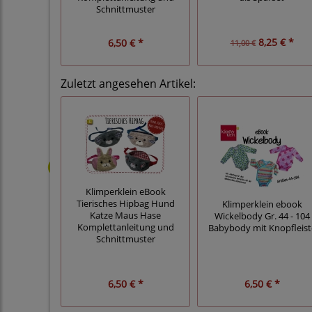
Schnittmuster
8,25 € *
6,50 € *
11,00 €
Zuletzt angesehen Artikel:
Klimperklein eBook
Tierisches Hipbag Hund
Klimperklein ebook
Katze Maus Hase
Wickelbody Gr. 44 - 104
Komplettanleitung und
Babybody mit Knopfleist
Schnittmuster
6,50 € *
6,50 € *