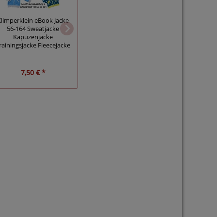
Klimperklein eBook Jacke
Klimperklein Stoffmixpulli
Klimper
56-164 Sweatjacke
Mädchen Größe 74 - 164
Kinderklei
Kapuzenjacke
tailliert
vielen
rainingsjacke Fleecejacke
7,50 € *
7,50 € *
6,